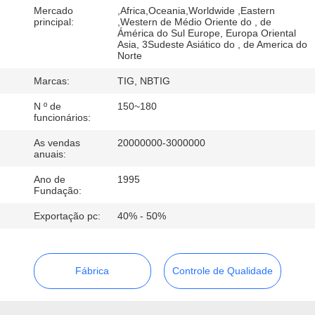
CONTROLE
Mercado
,Africa,Oceania,Worldwide ,Eastern
principal:
,Western de Médio Oriente do , de
DA
Ámérica do Sul Europe, Europa Oriental
Asia, 3Sudeste Asiático do , de America do
QUALIDADE
Norte
Marcas:
TIG, NBTIG
CONTACTE-
N º de
150~180
NOS
funcionários:
As vendas
20000000-3000000
anuais:
PEÇA
Ano de
1995
UMAS
Fundação:
CITAÇÕES
Exportação pc:
40% - 50%
MAPA
Fábrica
Controle de Qualidade
DO
SITE