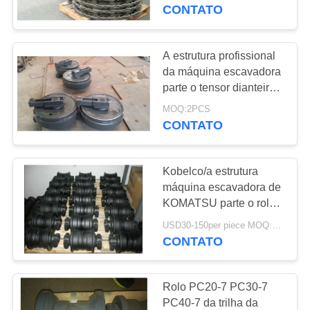
CONTROLE
conjunto da relação da
CONTATO
escavadora
trilha
DA
QUALIDADE
A estrutura profissional
24
da máquina escavadora
de ponta da
parte o tensor dianteiro
CONTACTE-
para todo o modelo do
escavadora e
MOQ:2PCS
NOS
tipo
CONTATO
bocados da
PEÇA
extremidade
Kobelco/a estrutura
UMAS
máquina escavadora de
CITAÇÕES
KOMATSU parte o rolo
12
da parte inferior do rolo
USD30-150per piece MOQ:10pcs
Parafusos e porcas
da trilha
CONTATO
MAPA
de trilha
DO
Rolo PC20-7 PC30-7
SITE
PC40-7 da trilha da