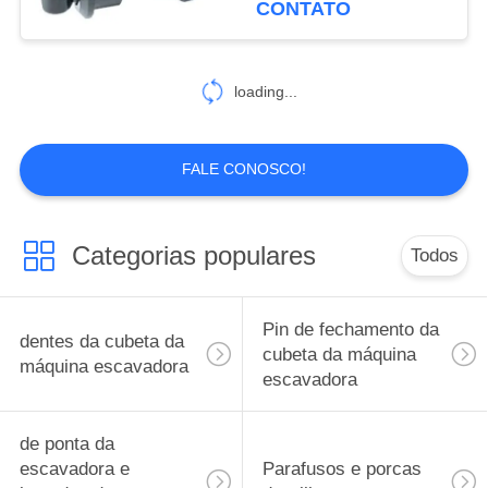
CONTATO
5
Cintas de uso de
loading...
bronze
FALE CONOSCO!
Categorias populares
Todos
Pin de fechamento da
dentes da cubeta da
cubeta da máquina
máquina escavadora
escavadora
de ponta da
escavadora e
Parafusos e porcas