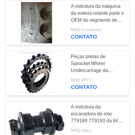
A estrutura da máquina
da esteira rolante parte o
12
OEM do segmento de
bucha de pino da
Sproket aceitado
MOQ:2 conjuntos
CONTATO
cubeta
Peças pretas de
Sprocket Wheel
Undercarriage da
máquina escavadora da
11
MOQ:2PCS
cor
CONTATO
Hastes de
estripador de
A estrutura da
escavadora do rolo
escavadeira
7T9188 7T9193 da trilha
de D8R DF parte o
MOQ:10pcs
material 40Mn2/50Mn