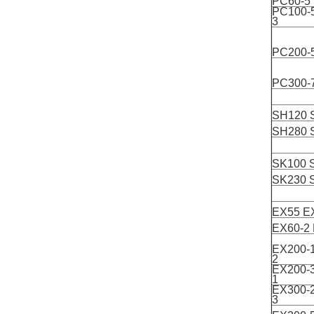
PC60-5
PC100-
3
PC200-
PC300-
SH120 
SH280 
SK100 
SK230 
EX55 E
EX60-2
EX200-
2
EX200-
1
EX300-
3