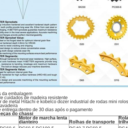
s da embalagem
e cuidados de madeira resistente
r de metal Hitachi e kobelco dozer industrial de rodas mini rolo
cavadeira
 entrega:dentro de 30 dias após o pagamento
peças do chassi
Motor de marcha lenta
Rola
dianteiro
Rolhas de transporte
trilh