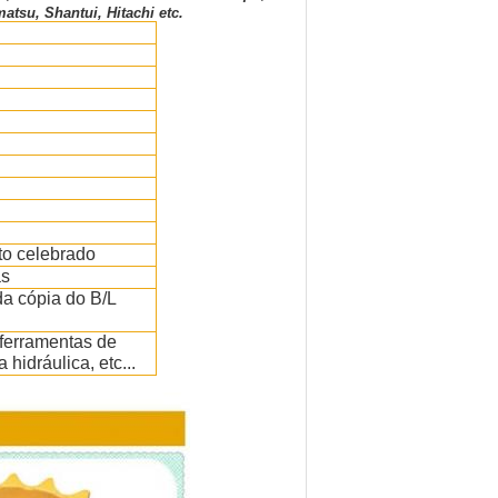
tsu, Shantui, Hitachi etc.
to celebrado
as
da cópia do B/L
 ferramentas de
hidráulica, etc...