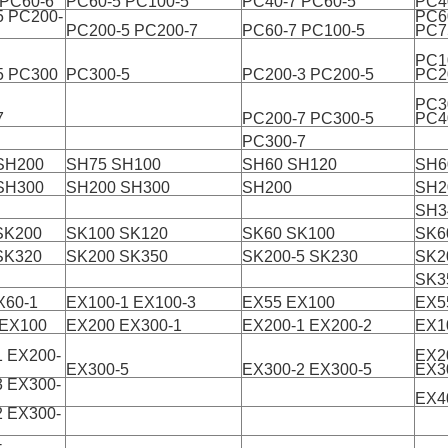
 PC60-6
PC60-5 PC100-5
PC40-7 PC60-5
PC4
5 PC200-
PC6
PC200-5 PC200-7
PC60-7 PC100-5
PC7
PC1
5 PC300
PC300-5
PC200-3 PC200-5
PC2
PC3
7
PC200-7 PC300-5
PC4
PC300-7
SH200
SH75 SH100
SH60 SH120
SH6
SH300
SH200 SH300
SH200
SH2
SH3
SK200
SK100 SK120
SK60 SK100
SK6
SK320
SK200 SK350
SK200-5 SK230
SK2
SK3
X60-1
EX100-1 EX100-3
EX55 EX100
EX5
 EX100
EX200 EX300-1
EX200-1 EX200-2
EX1
1 EX200-
EX2
EX300-5
EX300-2 EX300-5
EX3
3 EX300-
EX4
2 EX300-