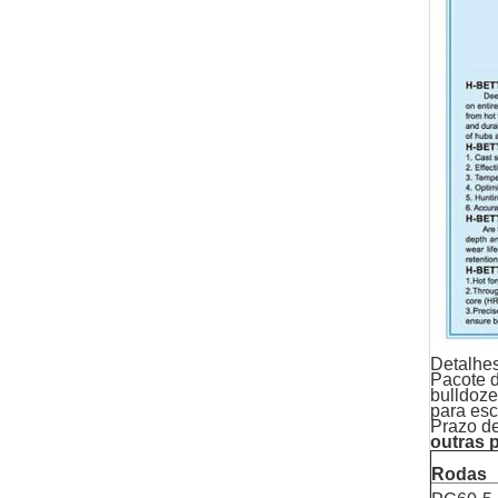
Detalhe
Pacote d
bulldoze
para es
Prazo de
outras 
Rodas