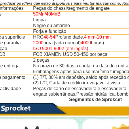
roduzir os idlers que estão disponíveis para muitas marcas como, Koma
Informações
Peças do chassi/segmento de engate
s
50Mn/40MnB
Limpa
Negro ou amarelo
Forja e fundição
a superfície
HRC
48-54
Profundidade.
4 mm-10 mm
e garantia
2000
hora (vida normal)
4000
horas)
ação
ISO 9001-9002 (em inglês)
FOB
FOB XIAMEN USD 50-450 por peça
2 peças
e entrega
No prazo de 30 dias a contar da data do contra
Embalagens aptas para uso marítimo fumigad
e pagamento
(1) T/T, 30% em depósito, saldo após receção 
(2) L/C, Carta de crédito irrevogavel à vista
actividade
Peças de carro de escavadeira e escavadeira,
engate subterrâneas,
Pressão hidráulica, bomba 
Segmentos de Sprokcet