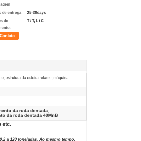
lagem:
 de entrega:
25-30days
s de
T / T, L / C
ento:
Contato
e, estrutura da esteira rolante, máquina
ento da roda dentada
,
to da roda dentada 40MnB
 etc.
0,2 a 120 toneladas. Ao mesmo tempo,