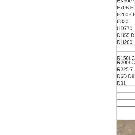
EX300-
E70B E
E200B 
E330
HD770
DH55 D
DH280
R150LC
R200LC
R225-7
D6D D8
D31