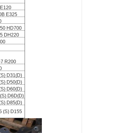
 E120
0B E325
0
50 HD700
5 DH220
00
-7 R200
0
S) D31(D)
S) D50(D)
S) D60(D)
(S) D6D(D)
S) D85(D)
 (S) D155