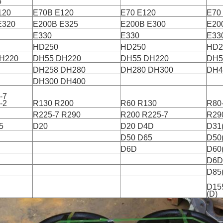
5
120
E70B E120
E70 E120
E70
E320
E200B E325
E200B E300
E20
E330
E330
E33
HD250
HD250
HD2
H220
DH55 DH220
DH55 DH220
DH5
DH258 DH280
DH280 DH300
DH4
DH300 DH400
-7
-2
R130 R200
R60 R130
R80
R225-7 R290
R200 R225-7
R29
5
D20
D20 D4D
D31(
D50 D65
D50(
D6D
D60(
D6D
D85(
D155
(D)