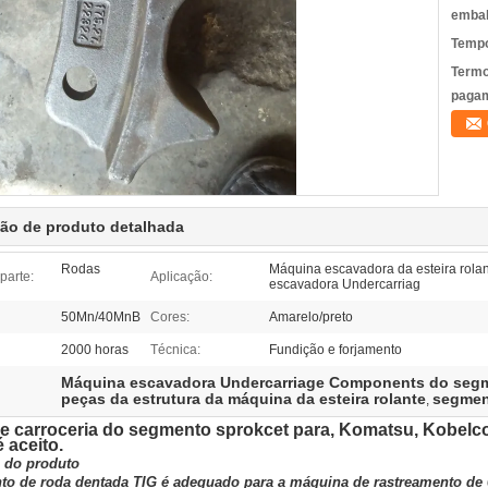
emba
Tempo
Termo
pagam
ção de produto detalhada
Rodas
Máquina escavadora da esteira rolant
parte:
Aplicação:
escavadora Undercarriag
50Mn/40MnB
Cores:
Amarelo/preto
2000 horas
Técnica:
Fundição e forjamento
Máquina escavadora Undercarriage Components do segm
peças da estrutura da máquina da esteira rolante
segmen
,
e carroceria do segmento sprokcet para, Komatsu, Kobelco
 aceito.
 do produto
o de roda dentada TIG é adequado para a máquina de rastreamento de 