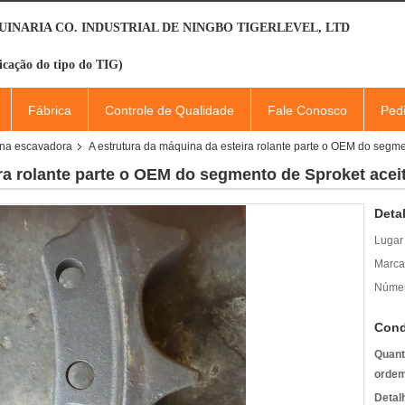
INARIA CO. INDUSTRIAL DE NINGBO TIGERLEVEL, LTD
icação do tipo do TIG)
Fábrica
Controle de Qualidade
Fale Conosco
Ped
ina escavadora
A estrutura da máquina da esteira rolante parte o OEM do segm
ira rolante parte o OEM do segmento de Sproket acei
Deta
Lugar
Marca
Númer
Cond
Quant
ordem
Detal