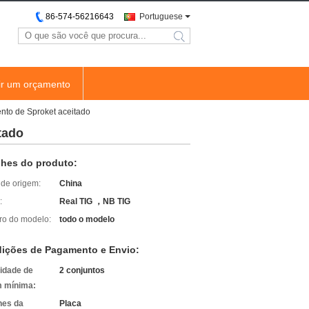
86-574-56216643
Portuguese
search
ir um orçamento
ento de Sproket aceitado
tado
lhes do produto:
 de origem:
China
:
Real TIG ，NB TIG
o do modelo:
todo o modelo
ições de Pagamento e Envio:
idade de
2 conjuntos
 mínima:
hes da
Placa