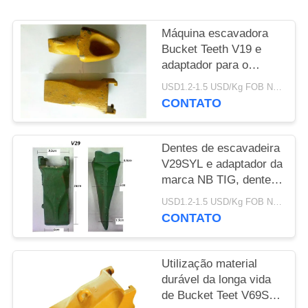
PRIVACY
Máquina escavadora
POLICY
Bucket Teeth V19 e
adaptador para o
trabalho de furo do óleo
USD1.2-1.5 USD/Kg FOB Ningbo MOQ:2 toneladas
e do mar
CONTATO
Dentes de escavadeira
V29SYL e adaptador da
marca NB TIG, dentes
de rocha para
USD1.2-1.5 USD/Kg FOB Ningbo MOQ:2 toneladas
escavadeira
CONTATO
Utilização material
durável da longa vida
de Bucket Teet V69SYL