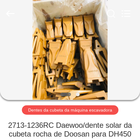
Tigerlevel
Machinery
Industrial
Co.,Ltd.
All
Rights
Reserved.
Developed
CASA
by
ECER
PRODUTOS
SOBRE
NÓS
EXCURSÃO
DA
Dentes da cubeta da máquina escavadora
FÁBRICA
2713-1236RC Daewoo/dente solar da
cubeta rocha de Doosan para DH450