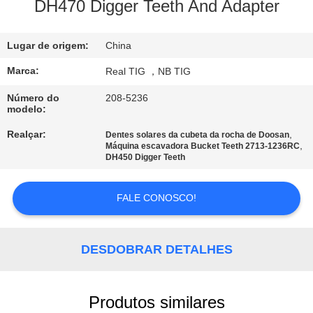
CONTROLE
DH470 Digger Teeth And Adapter
DA
Lugar de origem:
China
QUALIDADE
Marca:
Real TIG ，NB TIG
CONTACTE-
Número do
208-5236
modelo:
NOS
Realçar:
,
Dentes solares da cubeta da rocha de Doosan
,
Máquina escavadora Bucket Teeth 2713-1236RC
PEÇA
DH450 Digger Teeth
UMAS
FALE CONOSCO!
CITAÇÕES
MAPA
DESDOBRAR DETALHES
DO
SITE
Produtos similares