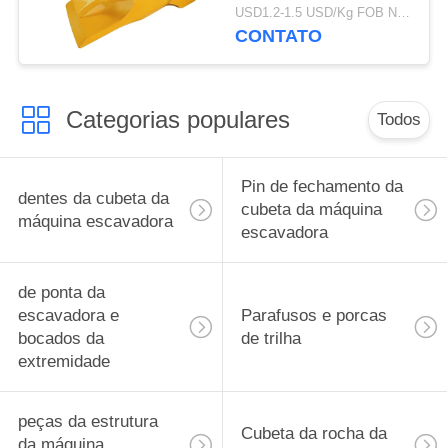
da máquina
USD1.2-1.5 USD/Kg FOB Ningbo MOQ:2 toneladas
escavadora da fábrica
CONTATO
V69 do tipo do TIG
Categorias populares
Todos
Pin de fechamento da
dentes da cubeta da
cubeta da máquina
máquina escavadora
escavadora
de ponta da
escavadora e
Parafusos e porcas
bocados da
de trilha
extremidade
peças da estrutura
Cubeta da rocha da
da máquina