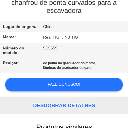
CONTROLE
chanfrou de ponta curvados para a
escavadora
DA
QUALIDADE
Lugar de origem:
China
CONTACTE-
Marca:
Real TIG ，NB TIG
NOS
Número do
5D9559
modelo:
Realçar:
,
de ponta do graduador do motor
PEÇA
lâminas do graduador do gato
UMAS
CITAÇÕES
FALE CONOSCO!
MAPA
DESDOBRAR DETALHES
DO
SITE
Produtos similares