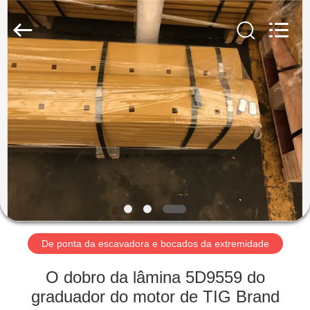
Machinery
Industrial
Co.,Ltd.
All
Rights
Reserved.
Developed
by
CASA
ECER
PRODUTOS
SOBRE
NÓS
EXCURSÃO
DA
De ponta da escavadora e bocados da extremidade
FÁBRICA
O dobro da lâmina 5D9559 do
graduador do motor de TIG Brand