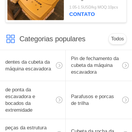
972G e bocados da
1.05-1.5USD/kg MOQ:10pcs
extremidade 234-70-
CONTATO
32230 234-70-32240
Categorias populares
Todos
Pin de fechamento da
dentes da cubeta da
cubeta da máquina
máquina escavadora
escavadora
de ponta da
escavadora e
Parafusos e porcas
bocados da
de trilha
extremidade
peças da estrutura
Cubeta da rocha da