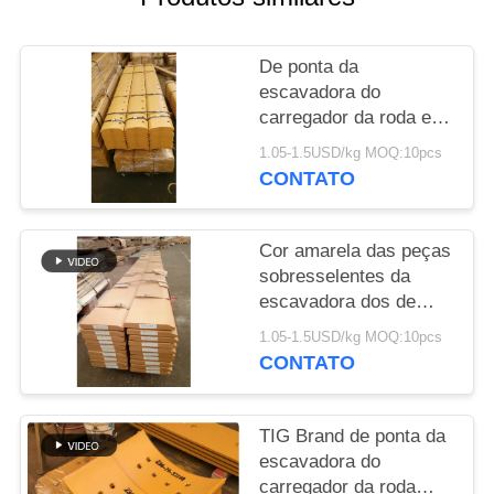
PRIVACY
De ponta da
POLICY
escavadora do
carregador da roda e
bocados da
1.05-1.5USD/kg MOQ:10pcs
extremidade 195-70-
CONTATO
61940 para a máquina
da construção
Cor amarela das peças
sobresselentes da
escavadora dos de
ponta do carregador da
1.05-1.5USD/kg MOQ:10pcs
roda de TIG Brand 175-
CONTATO
71-22272
TIG Brand de ponta da
escavadora do
carregador da roda