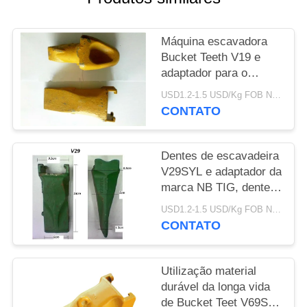
PRIVACY
Máquina escavadora
POLICY
Bucket Teeth V19 e
adaptador para o
trabalho de furo do óleo
USD1.2-1.5 USD/Kg FOB Ningbo MOQ:2 toneladas
e do mar
CONTATO
Dentes de escavadeira
V29SYL e adaptador da
marca NB TIG, dentes
de rocha para
USD1.2-1.5 USD/Kg FOB Ningbo MOQ:2 toneladas
escavadeira
CONTATO
Utilização material
durável da longa vida
de Bucket Teet V69SYL