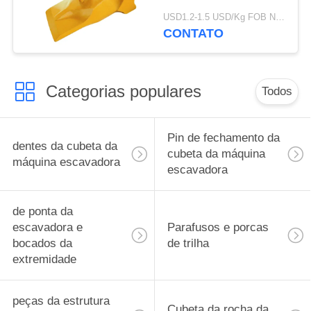
da máquina
USD1.2-1.5 USD/Kg FOB Ningbo MOQ:2 toneladas
escavadora da fábrica
CONTATO
V69 do tipo do TIG
Categorias populares
Todos
Pin de fechamento da
dentes da cubeta da
cubeta da máquina
máquina escavadora
escavadora
de ponta da
escavadora e
Parafusos e porcas
bocados da
de trilha
extremidade
peças da estrutura
Cubeta da rocha da