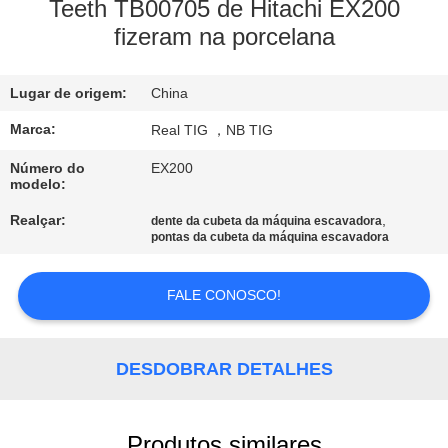
CONTROLE
Teeth TB00705 de Hitachi EX200
fizeram na porcelana
DA
QUALIDADE
Lugar de origem:
China
CONTACTE-
Marca:
Real TIG ，NB TIG
NOS
Número do
EX200
modelo:
Realçar:
,
dente da cubeta da máquina escavadora
PEÇA
pontas da cubeta da máquina escavadora
UMAS
CITAÇÕES
FALE CONOSCO!
MAPA
DESDOBRAR DETALHES
DO
SITE
Produtos similares