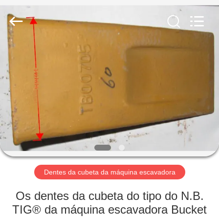
Tigerlevel
Machinery
Industrial
Co.,Ltd.
All
Rights
Reserved.
Developed
CASA
by
ECER
PRODUTOS
SOBRE
NÓS
EXCURSÃO
DA
Dentes da cubeta da máquina escavadora
FÁBRICA
Os dentes da cubeta do tipo do N.B.
TIG® da máquina escavadora Bucket