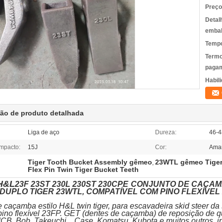
Preço
Detal
emba
Tempo
Termo
pagam
Habili
ção de produto detalhada
Liga de aço
Dureza:
46-
impacto:
15J
Cor:
Amar
Tiger Tooth Bucket Assembly gêmeo
23WTL gêmeo Tiger
,
Flex Pin Twin Tiger Bucket Teeth
 H&L
23F 23ST 230L 230ST 230CPE
CONJUNTO DE CAÇAM
DUPLO TIGER 23WTL, COMPATÍVEL COM PINO FLEXÍVEL
 caçamba estilo H&L twin tiger, para escavadeira skid steer da 
ino flexível 23FP. GET (dentes de caçamba) de reposição de 
 JCB, Bob, Takeuchi, , Case, Komatsu, Kubota e muitos outros, i