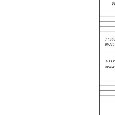
9
7T340
9W84
1U33
9W84