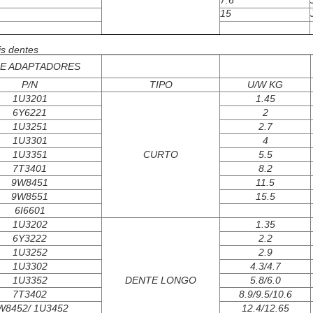
7.6
15
is dentes
 E ADAPTADORES
P/N
TIPO
U/W KG
1U3201
1.45
6Y6221
2
1U3251
2.7
1U3301
4
1U3351
CURTO
5.5
7T3401
8.2
9W8451
11.5
9W8551
15.5
6I6601
1U3202
1.35
6Y3222
2.2
1U3252
2.9
1U3302
4.3/4.7
1U3352
DENTE LONGO
5.8/6.0
7T3402
8.9/9.5/10.6
W8452/ 1U3452
12.4/12.65