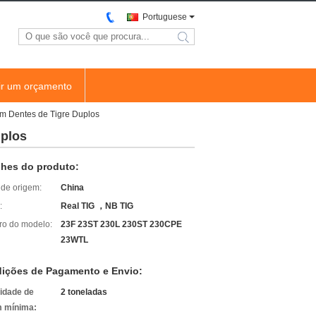
Portuguese
search
ir um orçamento
 Dentes de Tigre Duplos
plos
lhes do produto:
 de origem:
China
:
Real TIG ，NB TIG
o do modelo:
23F 23ST 230L 230ST 230CPE
23WTL
ições de Pagamento e Envio:
idade de
2 toneladas
 mínima: