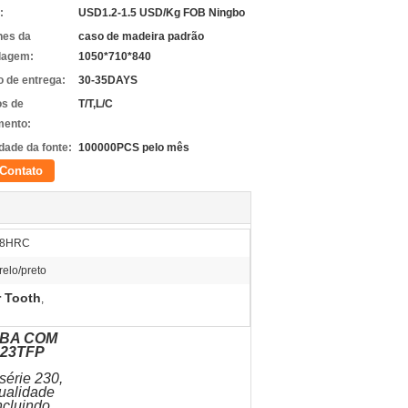
:
USD1.2-1.5 USD/Kg FOB Ningbo
hes da
caso de madeira padrão
lagem:
1050*710*840
 de entrega:
30-35DAYS
s de
T/T,L/C
ento:
dade da fonte:
100000PCS pelo mês
Contato
48HRC
elo/preto
 Tooth
,
BA COM
 23TFP
série 230,
qualidade
ncluindo