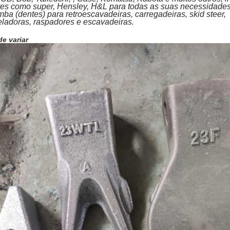
tes como super, Hensley, H&L para todas as suas necessidade
ba (dentes) para retroescavadeiras, carregadeiras, skid steer,
ladoras, raspadores e escavadeiras.
de variar