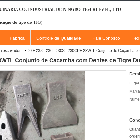
INARIA CO. INDUSTRIAL DE NINGBO TIGERLEVEL, LTD
icação do tipo do TIG)
Fábrica
Controle de Qualidade
Fale Conosco
Ped
na escavadora
23F 23ST 230L 230ST 230CPE 23WTL Conjunto de Caçamba com
3WTL Conjunto de Caçamba com Dentes de Tigre Du
Deta
Lugar
Marca
Númer
Cond
Quant
ordem