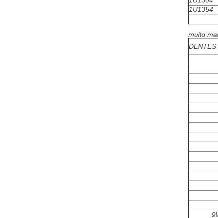
1U1304
1U1354
muito ma
DENTES
9