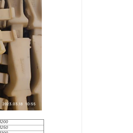
J200
J250