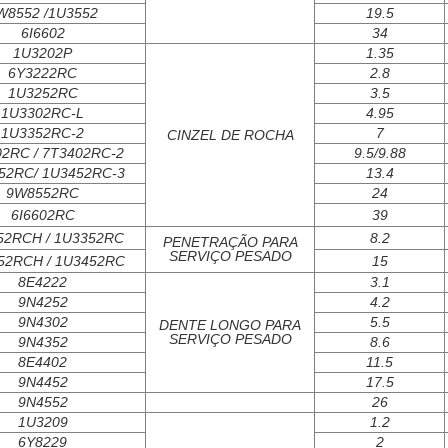
W8552 /1U3552
19.5
6I6602
34
1U3202P
1.35
6Y3222RC
2.8
1U3252RC
3.5
1U3302RC-L
4.95
1U3352RC-2
7
CINZEL DE ROCHA
2RC / 7T3402RC-2
9.5/9.88
52RC/ 1U3452RC-3
13.4
9W8552RC
24
6I6602RC
39
52RCH / 1U3352RC
8.2
PENETRAÇÃO PARA
SERVIÇO PESADO
52RCH / 1U3452RC
15
8E4222
3.1
9N4252
4.2
9N4302
5.5
DENTE LONGO PARA
SERVIÇO PESADO
9N4352
8.6
8E4402
11.5
9N4452
17.5
9N4552
26
1U3209
1.2
6Y8229
2