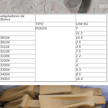
 adaptadores de
 Bofors
TIPO
U/W KG
PONTA
7
11.3
/38104
14.5
/38104
2.5
/31104
3.5
/32105
7.5
/31006
1.2
/31004
2
/32004
4
/33004
5.3
/34004
8.5
/35003
16.4