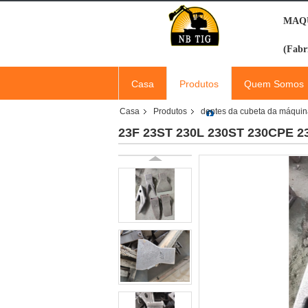
MAQU
(Fabr
Casa
Produtos
Quem Somos
Casa
Produtos
dentes da cubeta da máqui
23F 23ST 230L 230ST 230CPE 2