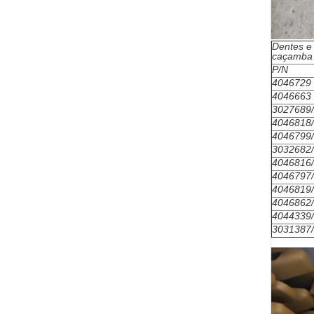
Dentes e
caçamba
P/N
4046729
4046663
3027689
4046818
4046799
3032682
4046816
4046797
4046819
4046862
4044339
3031387