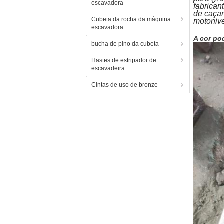
escavadora
fabrican
de caçam
Cubeta da rocha da máquina
motonive
escavadora
A cor po
bucha de pino da cubeta
Hastes de estripador de
escavadeira
Cintas de uso de bronze