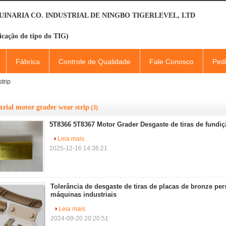
INARIA CO. INDUSTRIAL DE NINGBO TIGERLEVEL, LTD
icação do tipo do TIG)
Fábrica
Controle de Qualidade
Fale Conosco
Ped
trip
trial motor grader wear strip
(3)
5T8366 5T8367 Motor Grader Desgaste de tiras de fundiç
Leia mais
2025-12-16 14:36:21
Tolerância de desgaste de tiras de placas de bronze pe
máquinas industriais
Leia mais
2024-09-20 20:20:51