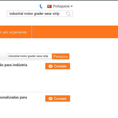
Portuguese
search
ir um orçamento
ão para indústria
Contato
rsonalizadas para
Contato